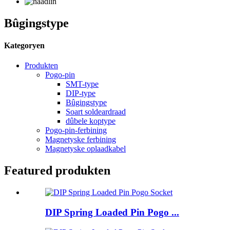
Bûgingstype
Kategoryen
Produkten
Pogo-pin
SMT-type
DIP-type
Bûgingstype
Soart soldeardraad
dûbele koptype
Pogo-pin-ferbining
Magnetyske ferbining
Magnetyske oplaadkabel
Featured produkten
DIP Spring Loaded Pin Pogo ...