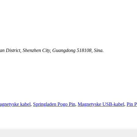
'an District, Shenzhen City, Guangdong 518108, Sina.
gnetyske kabel
,
Springladen Pogo Pin
,
Magnetyske USB-kabel
,
Pin 