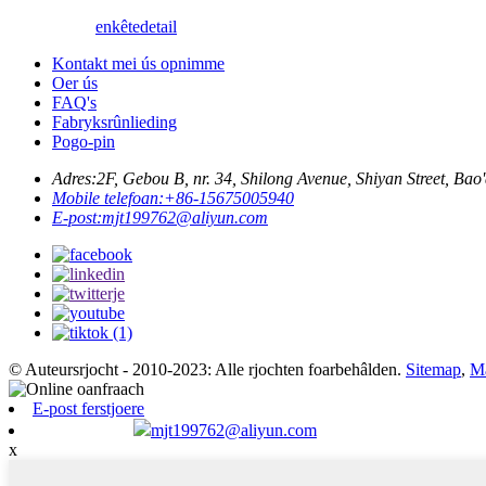
enkête
detail
Kontakt mei ús opnimme
Oer ús
FAQ's
Fabryksrûnlieding
Pogo-pin
Adres:
2F, Gebou B, nr. 34, Shilong Avenue, Shiyan Street, Bao
Mobile telefoan:
+86-15675005940
E-post:
mjt199762@aliyun.com
© Auteursrjocht - 2010-2023: Alle rjochten foarbehâlden.
Sitemap
,
Ma
E-post ferstjoere
mjt199762@aliyun.com
x