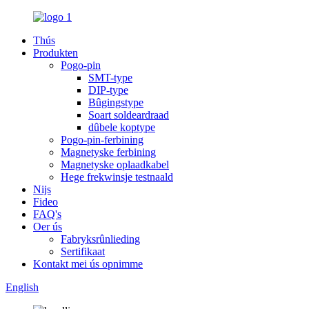
Thús
Produkten
Pogo-pin
SMT-type
DIP-type
Bûgingstype
Soart soldeardraad
dûbele koptype
Pogo-pin-ferbining
Magnetyske ferbining
Magnetyske oplaadkabel
Hege frekwinsje testnaald
Nijs
Fideo
FAQ's
Oer ús
Fabryksrûnlieding
Sertifikaat
Kontakt mei ús opnimme
English