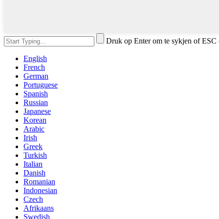
Druk op Enter om te sykjen of ESC 
English
French
German
Portuguese
Spanish
Russian
Japanese
Korean
Arabic
Irish
Greek
Turkish
Italian
Danish
Romanian
Indonesian
Czech
Afrikaans
Swedish