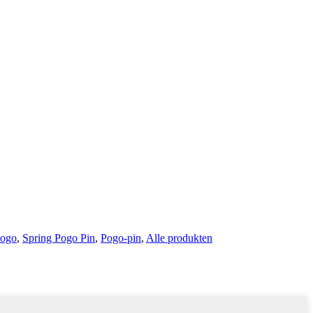
Pogo
,
Spring Pogo Pin
,
Pogo-pin
,
Alle produkten